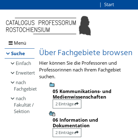
Browsen
Start
Login
direkt zum Inhalt
Menü
Über Fachgebiete browsen
Suche
Hier können Sie die Professoren und
Einfach
Professorinnen nach Ihrem Fachgebiet
Erweitert
suchen.
nach
Fachgebiet
05 Kommunikations- und
Medienwissenschaften
nach
2 Einträge
Fakultät /
Sektion
06 Information und
Dokumentation
2 Einträge