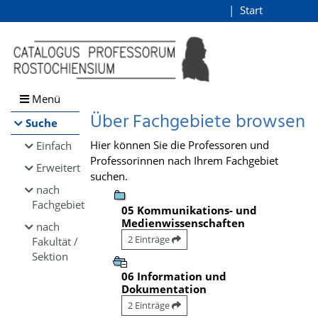
Browsen
Start
Login
direkt zum Inhalt
Menü
Über Fachgebiete browsen
Suche
Hier können Sie die Professoren und
Einfach
Professorinnen nach Ihrem Fachgebiet
Erweitert
suchen.
nach
Fachgebiet
05 Kommunikations- und
Medienwissenschaften
nach
2 Einträge
Fakultät /
Sektion
06 Information und
Dokumentation
2 Einträge