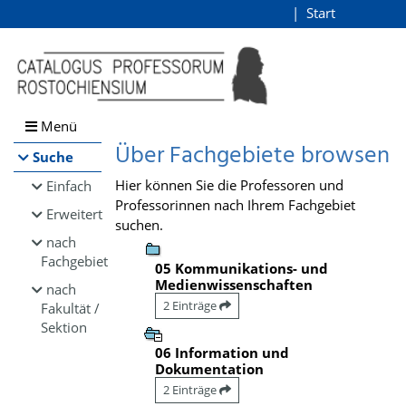
Browsen
Start
Login
direkt zum Inhalt
Menü
Über Fachgebiete browsen
Suche
Hier können Sie die Professoren und
Einfach
Professorinnen nach Ihrem Fachgebiet
Erweitert
suchen.
nach
Fachgebiet
05 Kommunikations- und
Medienwissenschaften
nach
2 Einträge
Fakultät /
Sektion
06 Information und
Dokumentation
2 Einträge