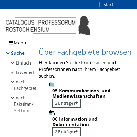
Browsen
Start
Login
direkt zum Inhalt
Menü
Über Fachgebiete browsen
Suche
Hier können Sie die Professoren und
Einfach
Professorinnen nach Ihrem Fachgebiet
Erweitert
suchen.
nach
Fachgebiet
05 Kommunikations- und
Medienwissenschaften
nach
2 Einträge
Fakultät /
Sektion
06 Information und
Dokumentation
2 Einträge