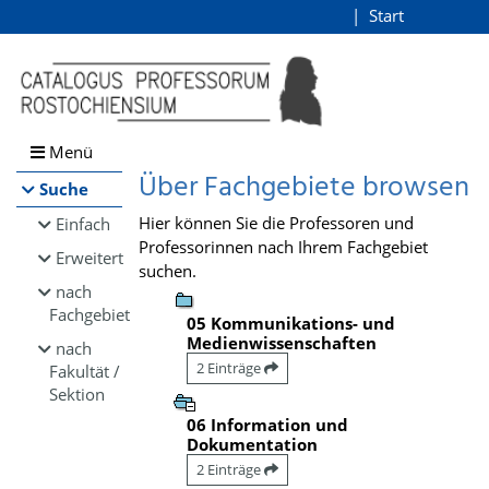
Browsen
Start
Login
direkt zum Inhalt
Menü
Über Fachgebiete browsen
Suche
Hier können Sie die Professoren und
Einfach
Professorinnen nach Ihrem Fachgebiet
Erweitert
suchen.
nach
Fachgebiet
05 Kommunikations- und
Medienwissenschaften
nach
2 Einträge
Fakultät /
Sektion
06 Information und
Dokumentation
2 Einträge