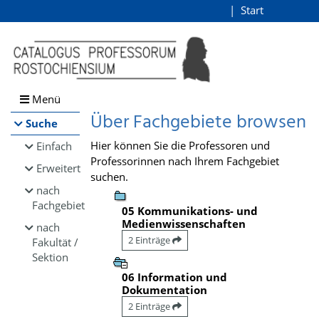
Browsen
Start
Login
direkt zum Inhalt
Menü
Über Fachgebiete browsen
Suche
Hier können Sie die Professoren und
Einfach
Professorinnen nach Ihrem Fachgebiet
Erweitert
suchen.
nach
Fachgebiet
05 Kommunikations- und
Medienwissenschaften
nach
2 Einträge
Fakultät /
Sektion
06 Information und
Dokumentation
2 Einträge