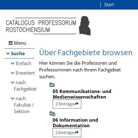
Browsen
Start
Login
direkt zum Inhalt
Menü
Über Fachgebiete browsen
Suche
Hier können Sie die Professoren und
Einfach
Professorinnen nach Ihrem Fachgebiet
Erweitert
suchen.
nach
Fachgebiet
05 Kommunikations- und
Medienwissenschaften
nach
2 Einträge
Fakultät /
Sektion
06 Information und
Dokumentation
2 Einträge