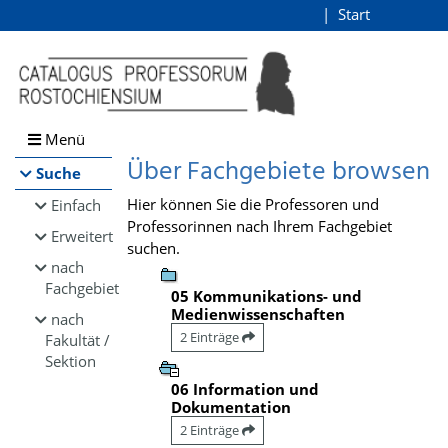
Browsen
Start
Login
direkt zum Inhalt
Menü
Über Fachgebiete browsen
Suche
Hier können Sie die Professoren und
Einfach
Professorinnen nach Ihrem Fachgebiet
Erweitert
suchen.
nach
Fachgebiet
05 Kommunikations- und
Medienwissenschaften
nach
2 Einträge
Fakultät /
Sektion
06 Information und
Dokumentation
2 Einträge