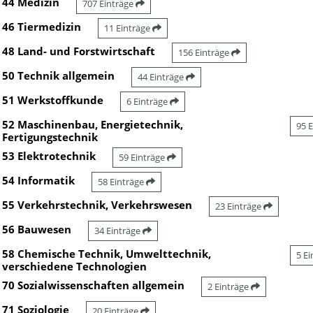
44 Medizin
707 Einträge
46 Tiermedizin
11 Einträge
48 Land- und Forstwirtschaft
156 Einträge
50 Technik allgemein
44 Einträge
51 Werkstoffkunde
6 Einträge
52 Maschinenbau, Energietechnik,
95 
Fertigungstechnik
53 Elektrotechnik
59 Einträge
54 Informatik
58 Einträge
55 Verkehrstechnik, Verkehrswesen
23 Einträge
56 Bauwesen
34 Einträge
58 Chemische Technik, Umwelttechnik,
5 E
verschiedene Technologien
70 Sozialwissenschaften allgemein
2 Einträge
71 Soziologie
20 Einträge