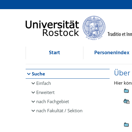
Browsen
direkt zum Inhalt
Start
Personenindex
Über
Suche
Hier kön
Einfach
Erweitert
nach Fachgebiet
nach Fakultät / Sektion