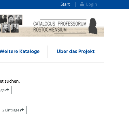
Start
Login
Weitere Kataloge
Über das Projekt
et suchen.
räge
2 Einträge