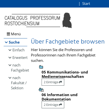
Browsen
Start
Login
direkt zum Inhalt
Menü
Über Fachgebiete browsen
Suche
Hier können Sie die Professoren und
Einfach
Professorinnen nach Ihrem Fachgebiet
Erweitert
suchen.
nach
Fachgebiet
05 Kommunikations- und
Medienwissenschaften
nach
2 Einträge
Fakultät /
Sektion
06 Information und
Dokumentation
2 Einträge