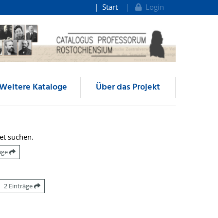
Start
Login
Weitere Kataloge
Über das Projekt
et suchen.
räge
2 Einträge