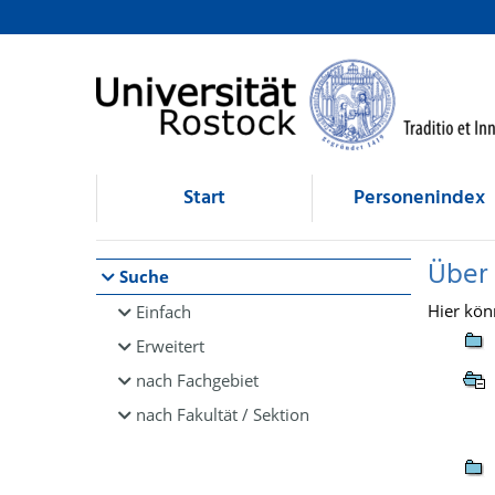
Browsen
direkt zum Inhalt
Start
Personenindex
Über
Suche
Hier kön
Einfach
Erweitert
nach Fachgebiet
nach Fakultät / Sektion