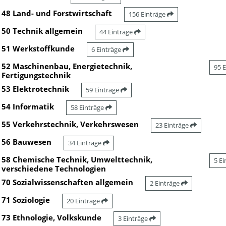
48 Land- und Forstwirtschaft
156 Einträge
50 Technik allgemein
44 Einträge
51 Werkstoffkunde
6 Einträge
52 Maschinenbau, Energietechnik,
95 
Fertigungstechnik
53 Elektrotechnik
59 Einträge
54 Informatik
58 Einträge
55 Verkehrstechnik, Verkehrswesen
23 Einträge
56 Bauwesen
34 Einträge
58 Chemische Technik, Umwelttechnik,
5 E
verschiedene Technologien
70 Sozialwissenschaften allgemein
2 Einträge
71 Soziologie
20 Einträge
73 Ethnologie, Volkskunde
3 Einträge