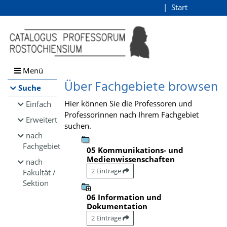
Browsen
Start
Login
direkt zum Inhalt
Menü
Über Fachgebiete browsen
Suche
Hier können Sie die Professoren und
Einfach
Professorinnen nach Ihrem Fachgebiet
Erweitert
suchen.
nach
Fachgebiet
05 Kommunikations- und
Medienwissenschaften
nach
2 Einträge
Fakultät /
Sektion
06 Information und
Dokumentation
2 Einträge