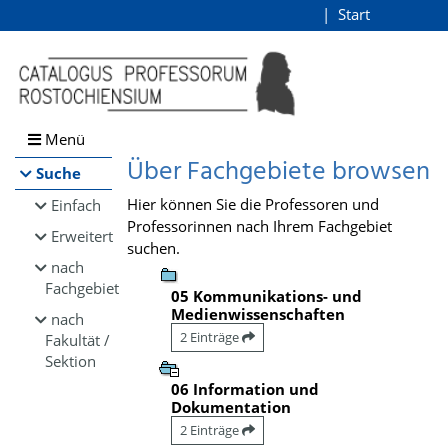
Browsen
Start
Login
direkt zum Inhalt
Menü
Über Fachgebiete browsen
Suche
Hier können Sie die Professoren und
Einfach
Professorinnen nach Ihrem Fachgebiet
Erweitert
suchen.
nach
Fachgebiet
05 Kommunikations- und
Medienwissenschaften
nach
2 Einträge
Fakultät /
Sektion
06 Information und
Dokumentation
2 Einträge