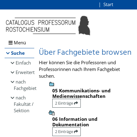
Browsen
Start
Login
direkt zum Inhalt
Menü
Über Fachgebiete browsen
Suche
Hier können Sie die Professoren und
Einfach
Professorinnen nach Ihrem Fachgebiet
Erweitert
suchen.
nach
Fachgebiet
05 Kommunikations- und
Medienwissenschaften
nach
2 Einträge
Fakultät /
Sektion
06 Information und
Dokumentation
2 Einträge