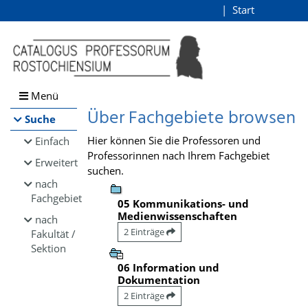
Browsen
Start
Login
direkt zum Inhalt
Menü
Über Fachgebiete browsen
Suche
Hier können Sie die Professoren und
Einfach
Professorinnen nach Ihrem Fachgebiet
Erweitert
suchen.
nach
Fachgebiet
05 Kommunikations- und
Medienwissenschaften
nach
2 Einträge
Fakultät /
Sektion
06 Information und
Dokumentation
2 Einträge