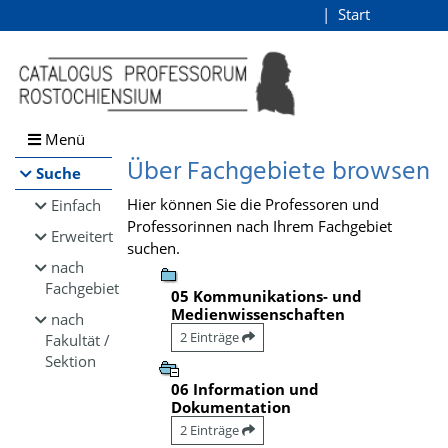
Browsen
Start
Login
direkt zum Inhalt
Menü
Über Fachgebiete browsen
Suche
Hier können Sie die Professoren und
Einfach
Professorinnen nach Ihrem Fachgebiet
Erweitert
suchen.
nach
Fachgebiet
05 Kommunikations- und
Medienwissenschaften
nach
2 Einträge
Fakultät /
Sektion
06 Information und
Dokumentation
2 Einträge