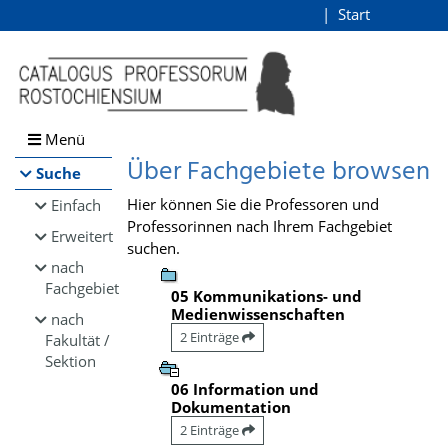
Browsen
Start
Login
direkt zum Inhalt
Menü
Über Fachgebiete browsen
Suche
Hier können Sie die Professoren und
Einfach
Professorinnen nach Ihrem Fachgebiet
Erweitert
suchen.
nach
Fachgebiet
05 Kommunikations- und
Medienwissenschaften
nach
2 Einträge
Fakultät /
Sektion
06 Information und
Dokumentation
2 Einträge