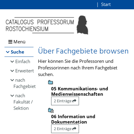
Browsen
Start
Login
direkt zum Inhalt
Menü
Über Fachgebiete browsen
Suche
Hier können Sie die Professoren und
Einfach
Professorinnen nach Ihrem Fachgebiet
Erweitert
suchen.
nach
Fachgebiet
05 Kommunikations- und
Medienwissenschaften
nach
2 Einträge
Fakultät /
Sektion
06 Information und
Dokumentation
2 Einträge