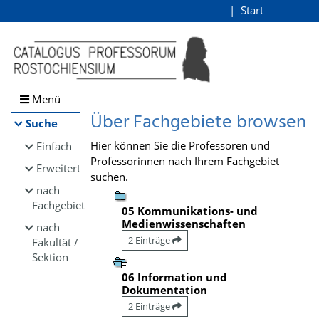
Browsen
Start
Login
direkt zum Inhalt
Menü
Über Fachgebiete browsen
Suche
Hier können Sie die Professoren und
Einfach
Professorinnen nach Ihrem Fachgebiet
Erweitert
suchen.
nach
Fachgebiet
05 Kommunikations- und
Medienwissenschaften
nach
2 Einträge
Fakultät /
Sektion
06 Information und
Dokumentation
2 Einträge