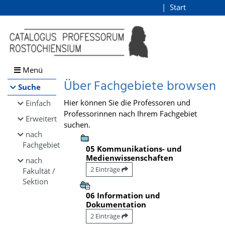
Browsen
Start
Login
direkt zum Inhalt
Menü
Über Fachgebiete browsen
Suche
Hier können Sie die Professoren und
Einfach
Professorinnen nach Ihrem Fachgebiet
Erweitert
suchen.
nach
Fachgebiet
05 Kommunikations- und
Medienwissenschaften
nach
2 Einträge
Fakultät /
Sektion
06 Information und
Dokumentation
2 Einträge