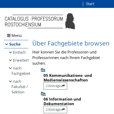
Browsen
Start
Login
direkt zum Inhalt
Menü
Über Fachgebiete browsen
Suche
Hier können Sie die Professoren und
Einfach
Professorinnen nach Ihrem Fachgebiet
Erweitert
suchen.
nach
Fachgebiet
05 Kommunikations- und
Medienwissenschaften
nach
2 Einträge
Fakultät /
Sektion
06 Information und
Dokumentation
2 Einträge