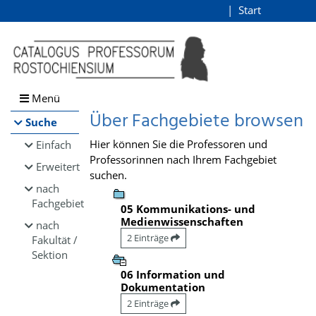
Browsen
Start
Login
direkt zum Inhalt
Menü
Über Fachgebiete browsen
Suche
Hier können Sie die Professoren und
Einfach
Professorinnen nach Ihrem Fachgebiet
Erweitert
suchen.
nach
Fachgebiet
05 Kommunikations- und
Medienwissenschaften
nach
2 Einträge
Fakultät /
Sektion
06 Information und
Dokumentation
2 Einträge