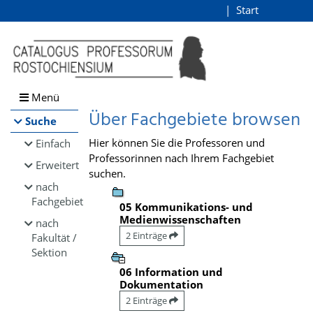
Browsen
Start
Login
direkt zum Inhalt
Menü
Über Fachgebiete browsen
Suche
Hier können Sie die Professoren und
Einfach
Professorinnen nach Ihrem Fachgebiet
Erweitert
suchen.
nach
Fachgebiet
05 Kommunikations- und
Medienwissenschaften
nach
2 Einträge
Fakultät /
Sektion
06 Information und
Dokumentation
2 Einträge