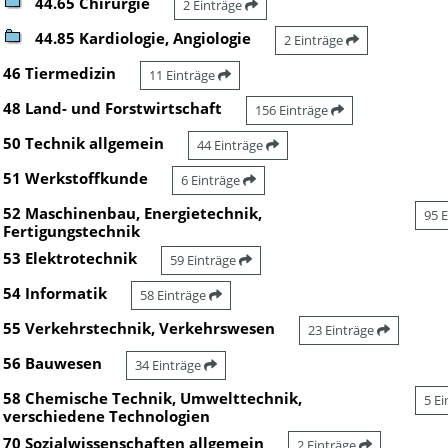
44.65 Chirurgie
2 Einträge
44.85 Kardiologie, Angiologie
2 Einträge
46 Tiermedizin
11 Einträge
48 Land- und Forstwirtschaft
156 Einträge
50 Technik allgemein
44 Einträge
51 Werkstoffkunde
6 Einträge
52 Maschinenbau, Energietechnik,
95 
Fertigungstechnik
53 Elektrotechnik
59 Einträge
54 Informatik
58 Einträge
55 Verkehrstechnik, Verkehrswesen
23 Einträge
56 Bauwesen
34 Einträge
58 Chemische Technik, Umwelttechnik,
5 E
verschiedene Technologien
70 Sozialwissenschaften allgemein
2 Einträge