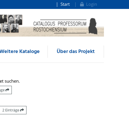
Start
Login
Weitere Kataloge
Über das Projekt
et suchen.
räge
2 Einträge