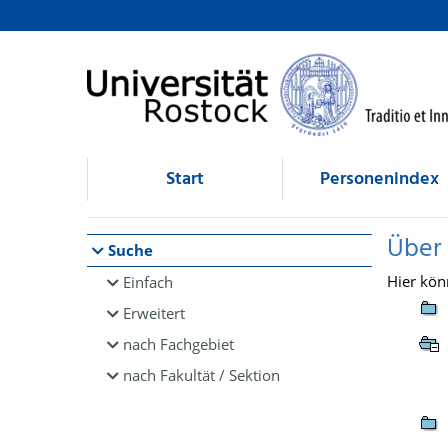
Browsen
direkt zum Inhalt
Start
Personenindex
Über
Suche
Hier kön
Einfach
Erweitert
nach Fachgebiet
nach Fakultät / Sektion