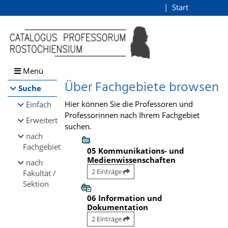
Browsen
Start
Login
direkt zum Inhalt
Menü
Über Fachgebiete browsen
Suche
Hier können Sie die Professoren und
Einfach
Professorinnen nach Ihrem Fachgebiet
Erweitert
suchen.
nach
Fachgebiet
05 Kommunikations- und
Medienwissenschaften
nach
2 Einträge
Fakultät /
Sektion
06 Information und
Dokumentation
2 Einträge