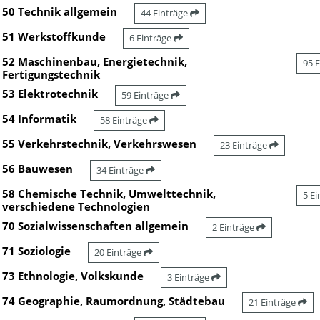
50 Technik allgemein
44 Einträge
51 Werkstoffkunde
6 Einträge
52 Maschinenbau, Energietechnik,
95 
Fertigungstechnik
53 Elektrotechnik
59 Einträge
54 Informatik
58 Einträge
55 Verkehrstechnik, Verkehrswesen
23 Einträge
56 Bauwesen
34 Einträge
58 Chemische Technik, Umwelttechnik,
5 E
verschiedene Technologien
70 Sozialwissenschaften allgemein
2 Einträge
71 Soziologie
20 Einträge
73 Ethnologie, Volkskunde
3 Einträge
74 Geographie, Raumordnung, Städtebau
21 Einträge