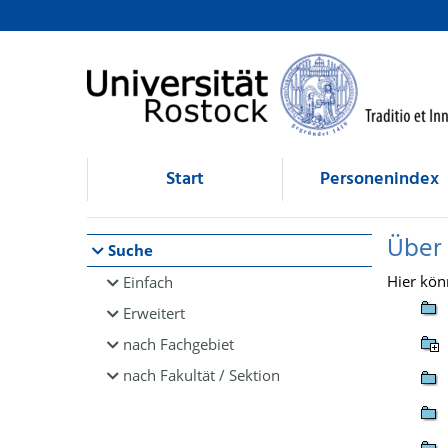
Browsen
direkt zum Inhalt
Start
Personenindex
Über
Suche
Hier kön
Einfach
Erweitert
nach Fachgebiet
nach Fakultät / Sektion