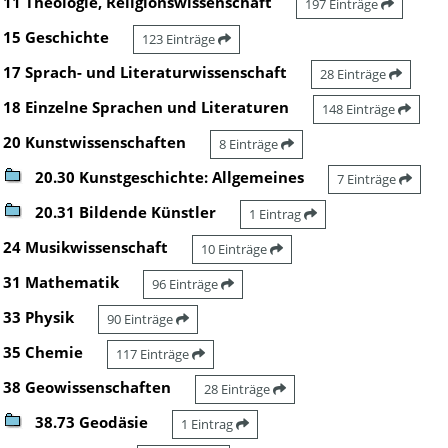
11 Theologie, Religionswissenschaft
197 Einträge
15 Geschichte
123 Einträge
17 Sprach- und Literaturwissenschaft
28 Einträge
18 Einzelne Sprachen und Literaturen
148 Einträge
20 Kunstwissenschaften
8 Einträge
20.30 Kunstgeschichte: Allgemeines
7 Einträge
20.31 Bildende Künstler
1 Eintrag
24 Musikwissenschaft
10 Einträge
31 Mathematik
96 Einträge
33 Physik
90 Einträge
35 Chemie
117 Einträge
38 Geowissenschaften
28 Einträge
38.73 Geodäsie
1 Eintrag