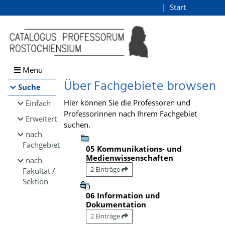
Browsen
Start
Login
direkt zum Inhalt
Menü
Über Fachgebiete browsen
Suche
Hier können Sie die Professoren und
Einfach
Professorinnen nach Ihrem Fachgebiet
Erweitert
suchen.
nach
Fachgebiet
05 Kommunikations- und
Medienwissenschaften
nach
2 Einträge
Fakultät /
Sektion
06 Information und
Dokumentation
2 Einträge