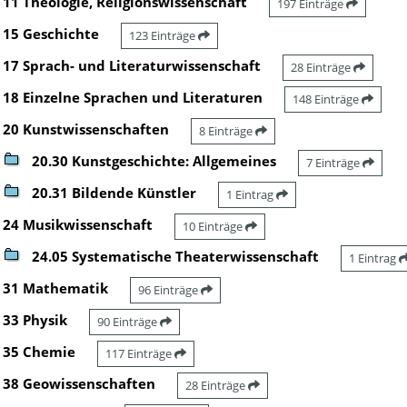
11 Theologie, Religionswissenschaft
197 Einträge
15 Geschichte
123 Einträge
17 Sprach- und Literaturwissenschaft
28 Einträge
18 Einzelne Sprachen und Literaturen
148 Einträge
20 Kunstwissenschaften
8 Einträge
20.30 Kunstgeschichte: Allgemeines
7 Einträge
20.31 Bildende Künstler
1 Eintrag
24 Musikwissenschaft
10 Einträge
24.05 Systematische Theaterwissenschaft
1 Eintrag
31 Mathematik
96 Einträge
33 Physik
90 Einträge
35 Chemie
117 Einträge
38 Geowissenschaften
28 Einträge