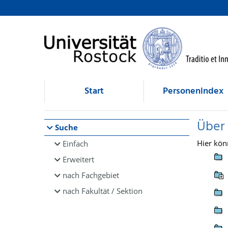
Browsen
direkt zum Inhalt
Start
Personenindex
Über
Suche
Hier kön
Einfach
Erweitert
nach Fachgebiet
nach Fakultät / Sektion