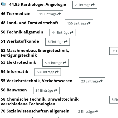
44.85 Kardiologie, Angiologie
2 Einträge
46 Tiermedizin
11 Einträge
48 Land- und Forstwirtschaft
156 Einträge
50 Technik allgemein
44 Einträge
51 Werkstoffkunde
6 Einträge
52 Maschinenbau, Energietechnik,
95 
Fertigungstechnik
53 Elektrotechnik
59 Einträge
54 Informatik
58 Einträge
55 Verkehrstechnik, Verkehrswesen
23 Einträge
56 Bauwesen
34 Einträge
58 Chemische Technik, Umwelttechnik,
5 E
verschiedene Technologien
70 Sozialwissenschaften allgemein
2 Einträge