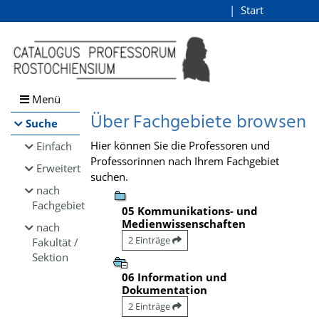
Browsen
Start
Login
direkt zum Inhalt
Menü
Über Fachgebiete browsen
Suche
Hier können Sie die Professoren und
Einfach
Professorinnen nach Ihrem Fachgebiet
Erweitert
suchen.
nach
Fachgebiet
05 Kommunikations- und
Medienwissenschaften
nach
2 Einträge
Fakultät /
Sektion
06 Information und
Dokumentation
2 Einträge