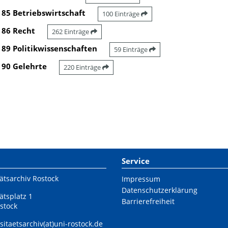
85 Betriebswirtschaft
100 Einträge
86 Recht
262 Einträge
89 Politikwissenschaften
59 Einträge
90 Gelehrte
220 Einträge
Service
ätsarchiv Rostock
Impressum
Datenschutzerklärung
ätsplatz 1
Barrierefreiheit
stock
sitaetsarchiv(at)uni-rostock.de