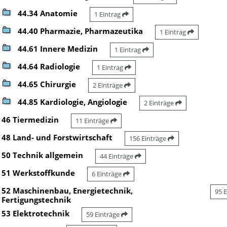
44.34 Anatomie
1 Eintrag
44.40 Pharmazie, Pharmazeutika
1 Eintrag
44.61 Innere Medizin
1 Eintrag
44.64 Radiologie
1 Eintrag
44.65 Chirurgie
2 Einträge
44.85 Kardiologie, Angiologie
2 Einträge
46 Tiermedizin
11 Einträge
48 Land- und Forstwirtschaft
156 Einträge
50 Technik allgemein
44 Einträge
51 Werkstoffkunde
6 Einträge
52 Maschinenbau, Energietechnik,
95 
Fertigungstechnik
53 Elektrotechnik
59 Einträge