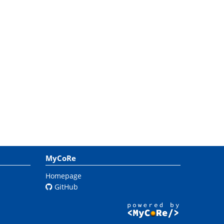
MyCoRe
Homepage
GitHub