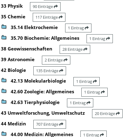
33 Physik
90 Einträge
35 Chemie
117 Einträge
35.14 Elektrochemie
1 Eintrag
35.70 Biochemie: Allgemeines
1 Eintrag
38 Geowissenschaften
28 Einträge
39 Astronomie
2 Einträge
42 Biologie
135 Einträge
42.13 Molekularbiologie
1 Eintrag
42.60 Zoologie: Allgemeines
1 Eintrag
42.63 Tierphysiologie
1 Eintrag
43 Umweltforschung, Umweltschutz
20 Einträge
44 Medizin
707 Einträge
44.00 Medizin: Allgemeines
1 Eintrag