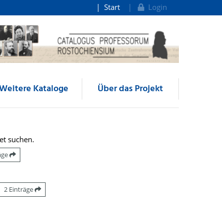
Start
Login
Weitere Kataloge
Über das Projekt
et suchen.
räge
2 Einträge