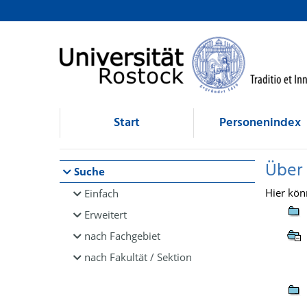
Browsen
direkt zum Inhalt
Start
Personenindex
Über
Suche
Hier kön
Einfach
Erweitert
nach Fachgebiet
nach Fakultät / Sektion