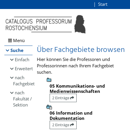
Browsen
Start
Login
direkt zum Inhalt
Menü
Über Fachgebiete browsen
Suche
Hier können Sie die Professoren und
Einfach
Professorinnen nach Ihrem Fachgebiet
Erweitert
suchen.
nach
Fachgebiet
05 Kommunikations- und
Medienwissenschaften
nach
2 Einträge
Fakultät /
Sektion
06 Information und
Dokumentation
2 Einträge