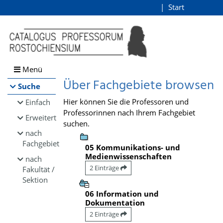
Browsen
Start
Login
direkt zum Inhalt
Menü
Über Fachgebiete browsen
Suche
Hier können Sie die Professoren und
Einfach
Professorinnen nach Ihrem Fachgebiet
Erweitert
suchen.
nach
Fachgebiet
05 Kommunikations- und
Medienwissenschaften
nach
2 Einträge
Fakultät /
Sektion
06 Information und
Dokumentation
2 Einträge