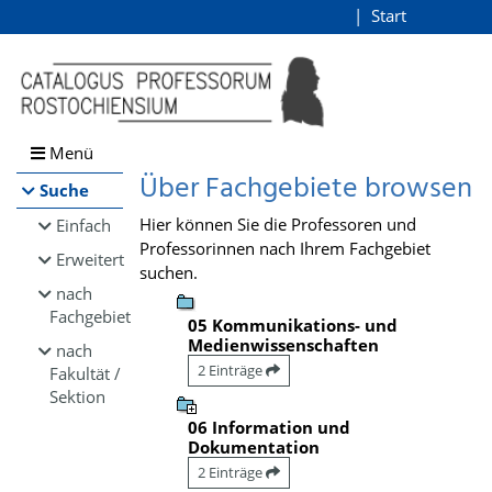
Browsen
Start
Login
direkt zum Inhalt
Menü
Über Fachgebiete browsen
Suche
Hier können Sie die Professoren und
Einfach
Professorinnen nach Ihrem Fachgebiet
Erweitert
suchen.
nach
Fachgebiet
05 Kommunikations- und
Medienwissenschaften
nach
2 Einträge
Fakultät /
Sektion
06 Information und
Dokumentation
2 Einträge