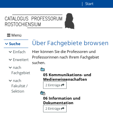
Browsen
Start
Login
direkt zum Inhalt
Menü
Über Fachgebiete browsen
Suche
Hier können Sie die Professoren und
Einfach
Professorinnen nach Ihrem Fachgebiet
Erweitert
suchen.
nach
Fachgebiet
05 Kommunikations- und
Medienwissenschaften
nach
2 Einträge
Fakultät /
Sektion
06 Information und
Dokumentation
2 Einträge