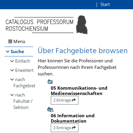
Browsen
Start
Login
direkt zum Inhalt
Menü
Über Fachgebiete browsen
Suche
Hier können Sie die Professoren und
Einfach
Professorinnen nach Ihrem Fachgebiet
Erweitert
suchen.
nach
Fachgebiet
05 Kommunikations- und
Medienwissenschaften
nach
2 Einträge
Fakultät /
Sektion
06 Information und
Dokumentation
2 Einträge