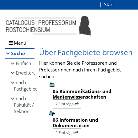
Browsen
Start
Login
direkt zum Inhalt
Menü
Über Fachgebiete browsen
Suche
Hier können Sie die Professoren und
Einfach
Professorinnen nach Ihrem Fachgebiet
Erweitert
suchen.
nach
Fachgebiet
05 Kommunikations- und
Medienwissenschaften
nach
2 Einträge
Fakultät /
Sektion
06 Information und
Dokumentation
2 Einträge