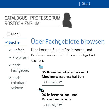
Browsen
Start
Login
direkt zum Inhalt
Menü
Über Fachgebiete browsen
Suche
Hier können Sie die Professoren und
Einfach
Professorinnen nach Ihrem Fachgebiet
Erweitert
suchen.
nach
Fachgebiet
05 Kommunikations- und
Medienwissenschaften
nach
2 Einträge
Fakultät /
Sektion
06 Information und
Dokumentation
2 Einträge