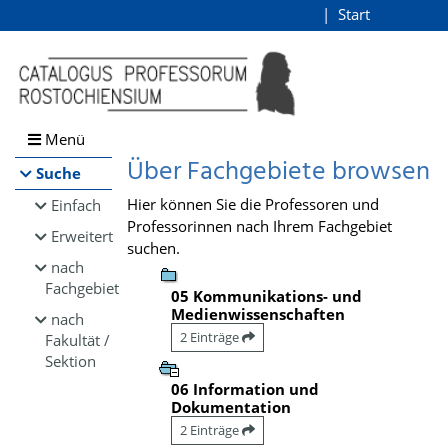
Browsen
Start
Login
direkt zum Inhalt
Menü
Über Fachgebiete browsen
Suche
Hier können Sie die Professoren und
Einfach
Professorinnen nach Ihrem Fachgebiet
Erweitert
suchen.
nach
Fachgebiet
05 Kommunikations- und
Medienwissenschaften
nach
2 Einträge
Fakultät /
Sektion
06 Information und
Dokumentation
2 Einträge