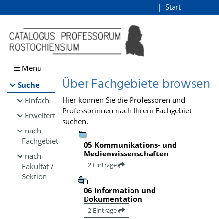
Browsen
Start
Login
direkt zum Inhalt
Menü
Über Fachgebiete browsen
Suche
Hier können Sie die Professoren und
Einfach
Professorinnen nach Ihrem Fachgebiet
Erweitert
suchen.
nach
Fachgebiet
05 Kommunikations- und
Medienwissenschaften
nach
2 Einträge
Fakultät /
Sektion
06 Information und
Dokumentation
2 Einträge