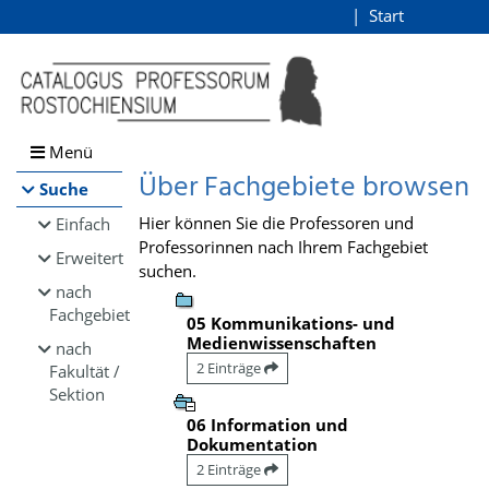
Browsen
Start
Login
direkt zum Inhalt
Menü
Über Fachgebiete browsen
Suche
Hier können Sie die Professoren und
Einfach
Professorinnen nach Ihrem Fachgebiet
Erweitert
suchen.
nach
Fachgebiet
05 Kommunikations- und
Medienwissenschaften
nach
2 Einträge
Fakultät /
Sektion
06 Information und
Dokumentation
2 Einträge