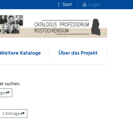
Start
Login
Weitere Kataloge
Über das Projekt
et suchen.
räge
2 Einträge