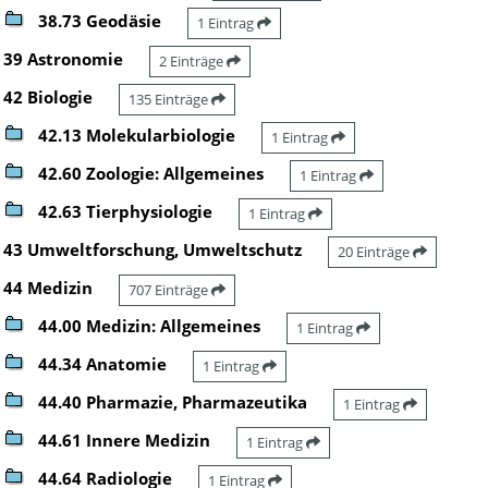
38.73 Geodäsie
1 Eintrag
39 Astronomie
2 Einträge
42 Biologie
135 Einträge
42.13 Molekularbiologie
1 Eintrag
42.60 Zoologie: Allgemeines
1 Eintrag
42.63 Tierphysiologie
1 Eintrag
43 Umweltforschung, Umweltschutz
20 Einträge
44 Medizin
707 Einträge
44.00 Medizin: Allgemeines
1 Eintrag
44.34 Anatomie
1 Eintrag
44.40 Pharmazie, Pharmazeutika
1 Eintrag
44.61 Innere Medizin
1 Eintrag
44.64 Radiologie
1 Eintrag