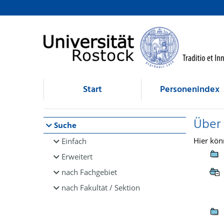
Browsen
direkt zum Inhalt
Start
Personenindex
Über
Suche
Hier kön
Einfach
Erweitert
nach Fachgebiet
nach Fakultät / Sektion