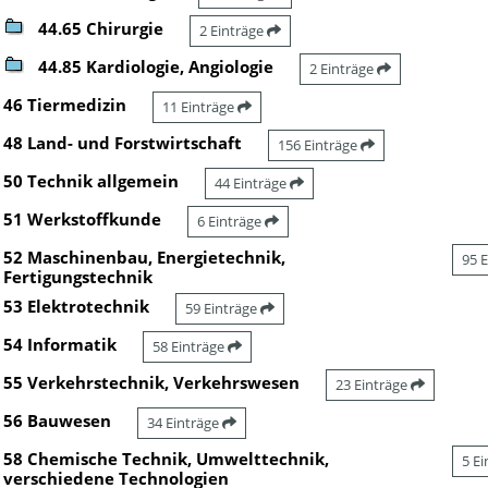
44.65 Chirurgie
2 Einträge
44.85 Kardiologie, Angiologie
2 Einträge
46 Tiermedizin
11 Einträge
48 Land- und Forstwirtschaft
156 Einträge
50 Technik allgemein
44 Einträge
51 Werkstoffkunde
6 Einträge
52 Maschinenbau, Energietechnik,
95 
Fertigungstechnik
53 Elektrotechnik
59 Einträge
54 Informatik
58 Einträge
55 Verkehrstechnik, Verkehrswesen
23 Einträge
56 Bauwesen
34 Einträge
58 Chemische Technik, Umwelttechnik,
5 E
verschiedene Technologien