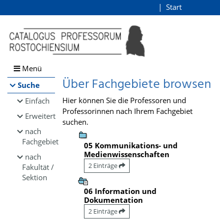
Browsen
Start
Login
direkt zum Inhalt
Menü
Über Fachgebiete browsen
Suche
Hier können Sie die Professoren und
Einfach
Professorinnen nach Ihrem Fachgebiet
Erweitert
suchen.
nach
Fachgebiet
05 Kommunikations- und
Medienwissenschaften
nach
2 Einträge
Fakultät /
Sektion
06 Information und
Dokumentation
2 Einträge