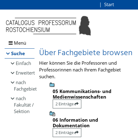
Browsen
Start
Login
direkt zum Inhalt
Menü
Über Fachgebiete browsen
Suche
Hier können Sie die Professoren und
Einfach
Professorinnen nach Ihrem Fachgebiet
Erweitert
suchen.
nach
Fachgebiet
05 Kommunikations- und
Medienwissenschaften
nach
2 Einträge
Fakultät /
Sektion
06 Information und
Dokumentation
2 Einträge