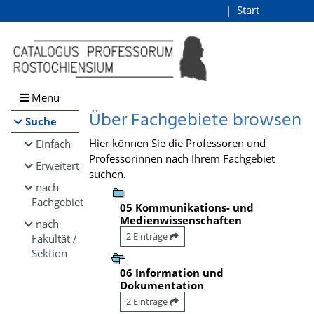
Browsen
Start
Login
direkt zum Inhalt
Menü
Über Fachgebiete browsen
Suche
Hier können Sie die Professoren und
Einfach
Professorinnen nach Ihrem Fachgebiet
Erweitert
suchen.
nach
Fachgebiet
05 Kommunikations- und
Medienwissenschaften
nach
2 Einträge
Fakultät /
Sektion
06 Information und
Dokumentation
2 Einträge