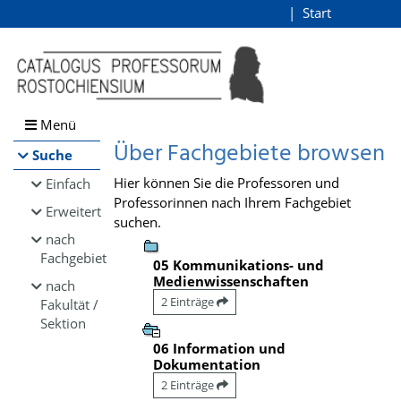
Browsen
Start
Login
direkt zum Inhalt
Menü
Über Fachgebiete browsen
Suche
Hier können Sie die Professoren und
Einfach
Professorinnen nach Ihrem Fachgebiet
Erweitert
suchen.
nach
Fachgebiet
05 Kommunikations- und
Medienwissenschaften
nach
2 Einträge
Fakultät /
Sektion
06 Information und
Dokumentation
2 Einträge