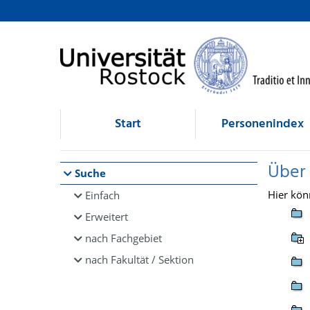
Browsen
direkt zum Inhalt
Start
Personenindex
Über
Suche
Hier kön
Einfach
Erweitert
nach Fachgebiet
nach Fakultät / Sektion