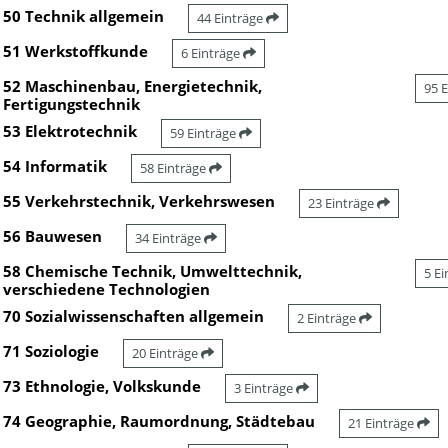
50 Technik allgemein
44 Einträge
51 Werkstoffkunde
6 Einträge
52 Maschinenbau, Energietechnik,
95 
Fertigungstechnik
53 Elektrotechnik
59 Einträge
54 Informatik
58 Einträge
55 Verkehrstechnik, Verkehrswesen
23 Einträge
56 Bauwesen
34 Einträge
58 Chemische Technik, Umwelttechnik,
5 E
verschiedene Technologien
70 Sozialwissenschaften allgemein
2 Einträge
71 Soziologie
20 Einträge
73 Ethnologie, Volkskunde
3 Einträge
74 Geographie, Raumordnung, Städtebau
21 Einträge