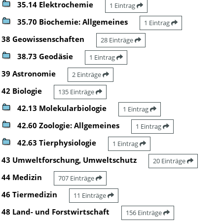
35.14 Elektrochemie
1 Eintrag
35.70 Biochemie: Allgemeines
1 Eintrag
38 Geowissenschaften
28 Einträge
38.73 Geodäsie
1 Eintrag
39 Astronomie
2 Einträge
42 Biologie
135 Einträge
42.13 Molekularbiologie
1 Eintrag
42.60 Zoologie: Allgemeines
1 Eintrag
42.63 Tierphysiologie
1 Eintrag
43 Umweltforschung, Umweltschutz
20 Einträge
44 Medizin
707 Einträge
46 Tiermedizin
11 Einträge
48 Land- und Forstwirtschaft
156 Einträge