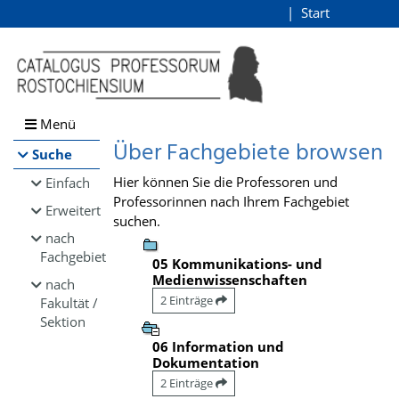
Browsen
Start
Login
direkt zum Inhalt
Menü
Über Fachgebiete browsen
Suche
Hier können Sie die Professoren und
Einfach
Professorinnen nach Ihrem Fachgebiet
Erweitert
suchen.
nach
Fachgebiet
05 Kommunikations- und
Medienwissenschaften
nach
2 Einträge
Fakultät /
Sektion
06 Information und
Dokumentation
2 Einträge