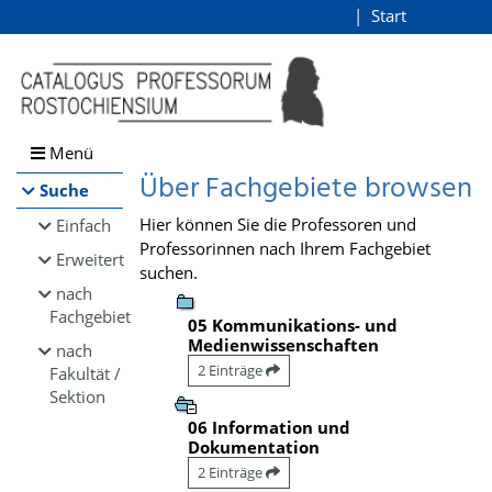
Browsen
Start
Login
direkt zum Inhalt
Menü
Über Fachgebiete browsen
Suche
Hier können Sie die Professoren und
Einfach
Professorinnen nach Ihrem Fachgebiet
Erweitert
suchen.
nach
Fachgebiet
05 Kommunikations- und
Medienwissenschaften
nach
2 Einträge
Fakultät /
Sektion
06 Information und
Dokumentation
2 Einträge