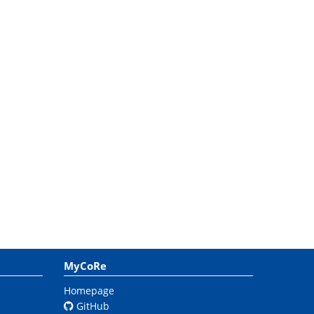
MyCoRe
Homepage
GitHub