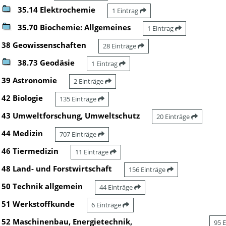
35.14 Elektrochemie
1 Eintrag
35.70 Biochemie: Allgemeines
1 Eintrag
38 Geowissenschaften
28 Einträge
38.73 Geodäsie
1 Eintrag
39 Astronomie
2 Einträge
42 Biologie
135 Einträge
43 Umweltforschung, Umweltschutz
20 Einträge
44 Medizin
707 Einträge
46 Tiermedizin
11 Einträge
48 Land- und Forstwirtschaft
156 Einträge
50 Technik allgemein
44 Einträge
51 Werkstoffkunde
6 Einträge
52 Maschinenbau, Energietechnik,
95 