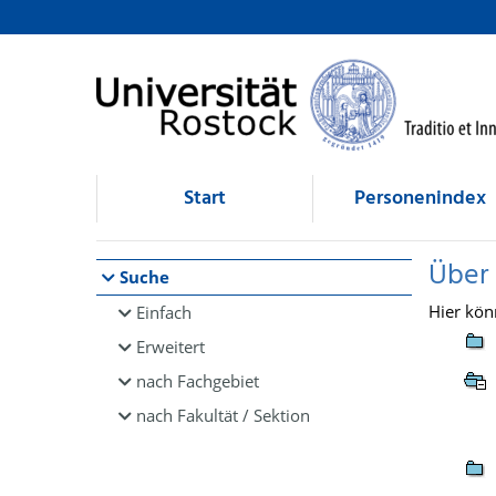
Browsen
direkt zum Inhalt
Start
Personenindex
Über
Suche
Hier kön
Einfach
Erweitert
nach Fachgebiet
nach Fakultät / Sektion