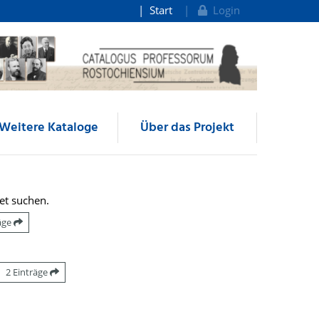
Start
Login
Weitere Kataloge
Über das Projekt
et suchen.
räge
2 Einträge