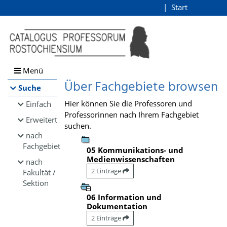
Browsen
Start
Login
direkt zum Inhalt
Menü
Über Fachgebiete browsen
Suche
Hier können Sie die Professoren und
Einfach
Professorinnen nach Ihrem Fachgebiet
Erweitert
suchen.
nach
Fachgebiet
05 Kommunikations- und
Medienwissenschaften
nach
2 Einträge
Fakultät /
Sektion
06 Information und
Dokumentation
2 Einträge